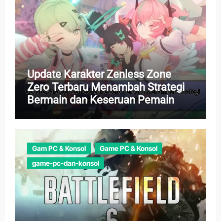
Update Karakter Zenless Zone
Zero Terbaru Menambah Strategi
Bermain dan Keseruan Pemain
Gam PC & Konsol
Game PC & Konsol
game-pc-dan-konsol