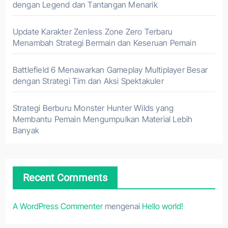
dengan Legend dan Tantangan Menarik
Update Karakter Zenless Zone Zero Terbaru
Menambah Strategi Bermain dan Keseruan Pemain
Battlefield 6 Menawarkan Gameplay Multiplayer Besar
dengan Strategi Tim dan Aksi Spektakuler
Strategi Berburu Monster Hunter Wilds yang
Membantu Pemain Mengumpulkan Material Lebih
Banyak
Recent Comments
A WordPress Commenter
mengenai
Hello world!