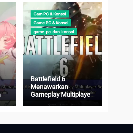
Gam PC & Konsol
Game PC & Konsol
game-pc-dan-konsol
Battlefield 6
Menawarkan
h
Gameplay Multiplayer
an
Besar dengan Strategi
Tim dan Aksi
Spektakuler