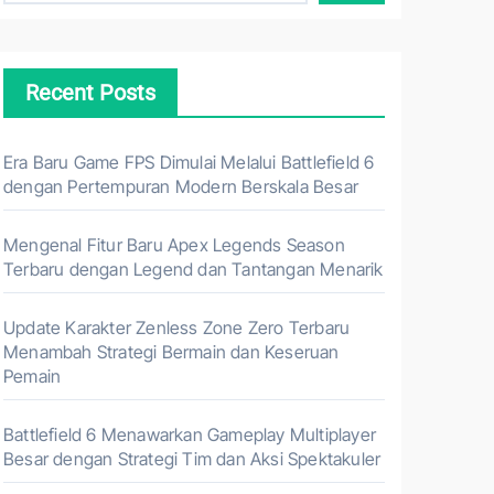
Recent Posts
Era Baru Game FPS Dimulai Melalui Battlefield 6
dengan Pertempuran Modern Berskala Besar
Mengenal Fitur Baru Apex Legends Season
Terbaru dengan Legend dan Tantangan Menarik
Update Karakter Zenless Zone Zero Terbaru
Menambah Strategi Bermain dan Keseruan
Pemain
Battlefield 6 Menawarkan Gameplay Multiplayer
Besar dengan Strategi Tim dan Aksi Spektakuler