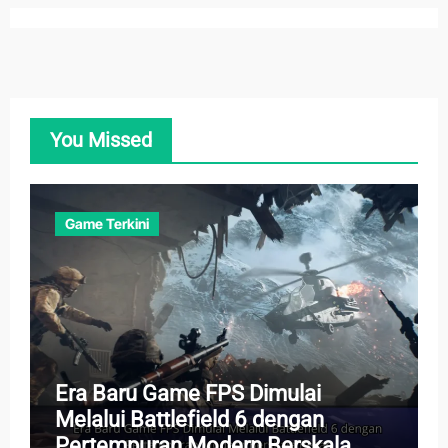
You Missed
Game Terkini
Era Baru Game FPS Dimulai
Melalui Battlefield 6 dengan
Pertempuran Modern Berskala