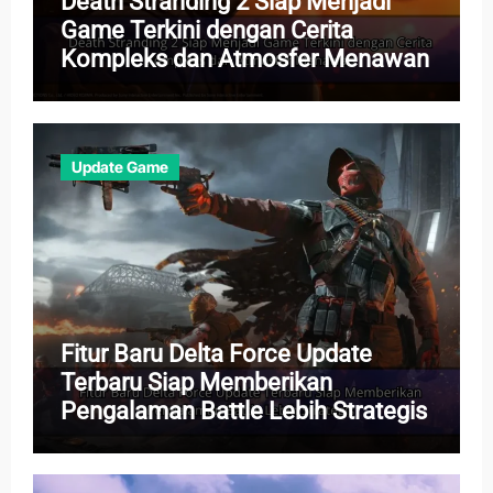
Death Stranding 2 Siap Menjadi
Game Terkini dengan Cerita
Kompleks dan Atmosfer Menawan
Update Game
Fitur Baru Delta Force Update
Terbaru Siap Memberikan
Pengalaman Battle Lebih Strategis