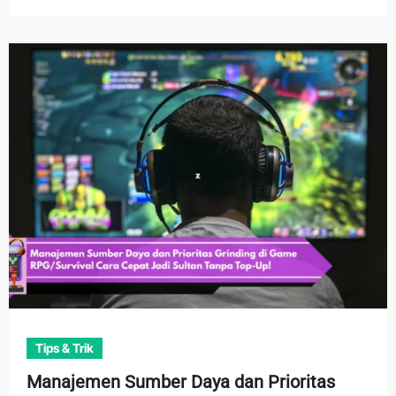
Tips & Trik
Manajemen Sumber Daya dan Prioritas