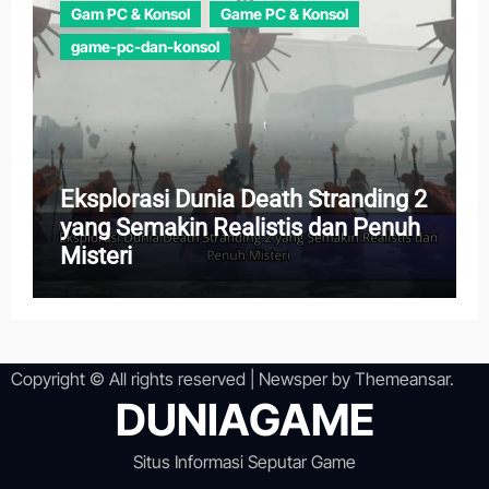
Gam PC & Konsol
Game PC & Konsol
game-pc-dan-konsol
Eksplorasi Dunia Death Stranding 2
yang Semakin Realistis dan Penuh
Misteri
Copyright © All rights reserved
|
Newsper
by
Themeansar
.
DUNIAGAME
Situs Informasi Seputar Game