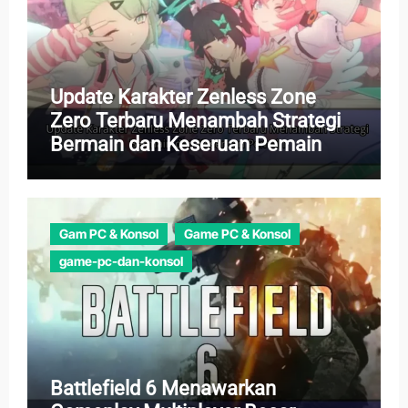
Update Karakter Zenless Zone
Zero Terbaru Menambah Strategi
Bermain dan Keseruan Pemain
Gam PC & Konsol
Game PC & Konsol
game-pc-dan-konsol
Battlefield 6 Menawarkan