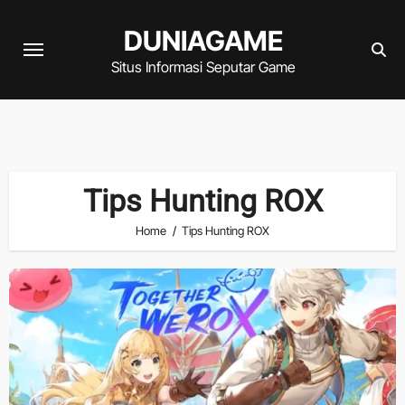
Skip
DUNIAGAME
to
content
Situs Informasi Seputar Game
Tips Hunting ROX
Home
Tips Hunting ROX