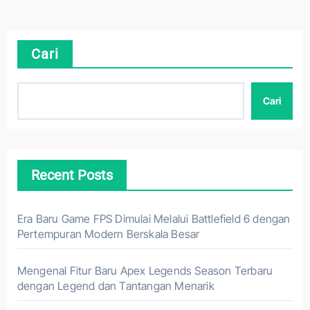
Cari
Cari
Recent Posts
Era Baru Game FPS Dimulai Melalui Battlefield 6 dengan
Pertempuran Modern Berskala Besar
Mengenal Fitur Baru Apex Legends Season Terbaru
dengan Legend dan Tantangan Menarik