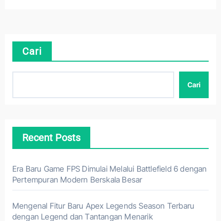
Cari
Cari
Recent Posts
Era Baru Game FPS Dimulai Melalui Battlefield 6 dengan
Pertempuran Modern Berskala Besar
Mengenal Fitur Baru Apex Legends Season Terbaru
dengan Legend dan Tantangan Menarik