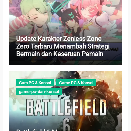
Update Karakter Zenless Zone
Zero Terbaru Menambah Strategi
Bermain dan Keseruan Pemain
Gam PC & Konsol
Game PC & Konsol
game-pc-dan-konsol