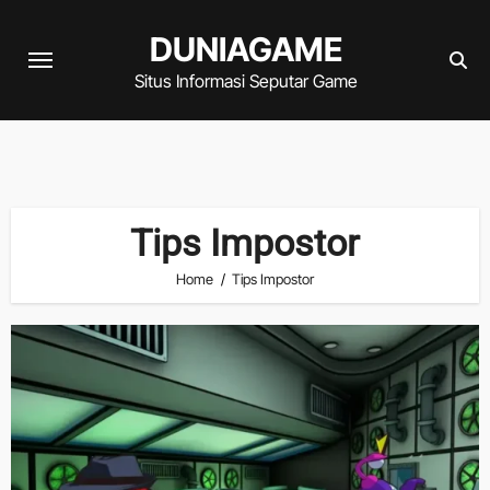
Skip
DUNIAGAME
to
content
Situs Informasi Seputar Game
Tips Impostor
Home
Tips Impostor