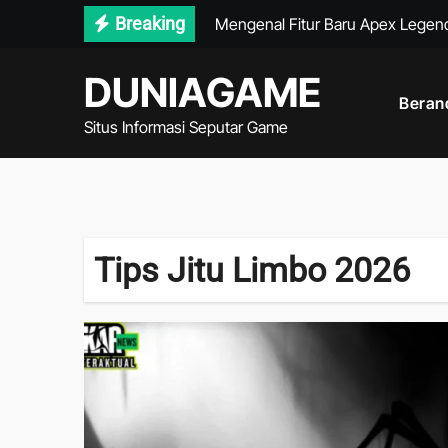
Skip
Breaking
Mengenal Fitur Baru Apex Legen
to
Update Karakter Zenless Zone Z
content
DUNIAGAME
Beran
Battlefield 6 Menawarkan Gamepla
Situs Informasi Seputar Game
Strategi Berburu Monster Hunte
Doom The Dark Ages Tampilkan P
Perubahan Besar Diablo IV Seas
Tips Jitu Limbo 2026
Rahasia Wilayah Baru Genshin I
Eksplorasi Dunia Death Stranding
Panduan Push Rank Honor of Kin
Era Baru Game FPS Dimulai Melal