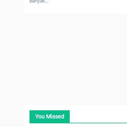
Banyak…
You Missed