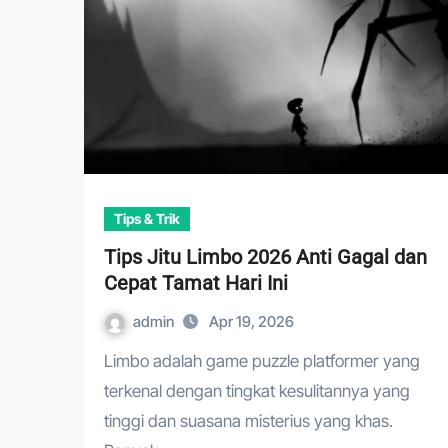
Tips & Trik
Tips Jitu Limbo 2026 Anti Gagal dan
Cepat Tamat Hari Ini
admin
Apr 19, 2026
Limbo adalah game puzzle platformer yang
terkenal dengan tingkat kesulitannya yang
tinggi dan suasana misterius yang khas.