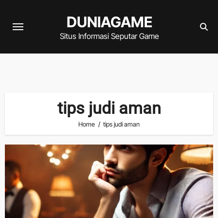
Skip
DUNIAGAME
to
content
Situs Informasi Seputar Game
tips judi aman
Home
tips judi aman