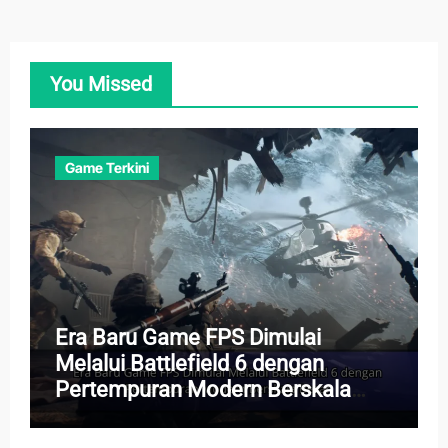
You Missed
Game Terkini
Era Baru Game FPS Dimulai
Melalui Battlefield 6 dengan
Pertempuran Modern Berskala
Besar