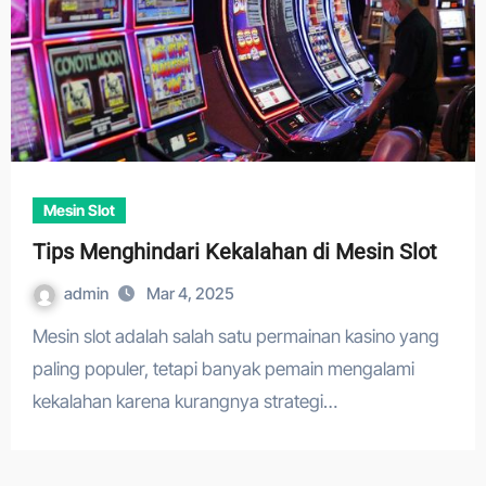
Mesin Slot
Tips Menghindari Kekalahan di Mesin Slot
admin
Mar 4, 2025
Mesin slot adalah salah satu permainan kasino yang
paling populer, tetapi banyak pemain mengalami
kekalahan karena kurangnya strategi…