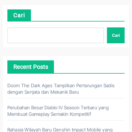
Cari
Cari
Recent Posts
Doom The Dark Ages Tampilkan Pertarungan Sadis
dengan Senjata dan Mekanik Baru
Perubahan Besar Diablo IV Season Terbaru yang
Membuat Gameplay Semakin Kompetitif
Rahasia Wilayah Baru Genshin Impact Mobile yang