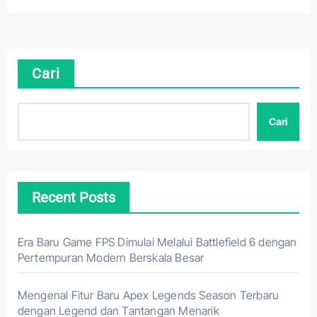
Cari
Cari
Recent Posts
Era Baru Game FPS Dimulai Melalui Battlefield 6 dengan
Pertempuran Modern Berskala Besar
Mengenal Fitur Baru Apex Legends Season Terbaru
dengan Legend dan Tantangan Menarik