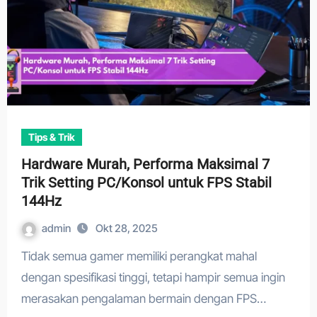
Tips & Trik
Hardware Murah, Performa Maksimal 7
Trik Setting PC/Konsol untuk FPS Stabil
144Hz
admin
Okt 28, 2025
Tidak semua gamer memiliki perangkat mahal
dengan spesifikasi tinggi, tetapi hampir semua ingin
merasakan pengalaman bermain dengan FPS…