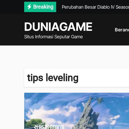
Skip
Breaking
Perubahan Besar Diablo IV Seas
to
Rahasia Wilayah Baru Genshin I
content
DUNIAGAME
Beran
Eksplorasi Dunia Death Stranding
Situs Informasi Seputar Game
Panduan Push Rank Honor of Kin
Delta Force Mobile Hadir dengan
Valorant Episode Baru Menghadi
tips leveling
Mafia The Old Country Tawarkan D
Tips Build Zenless Zone Zero Paling
Monster Hunter Wilds Tawarkan P
Doom The Dark Ages Tampilkan P