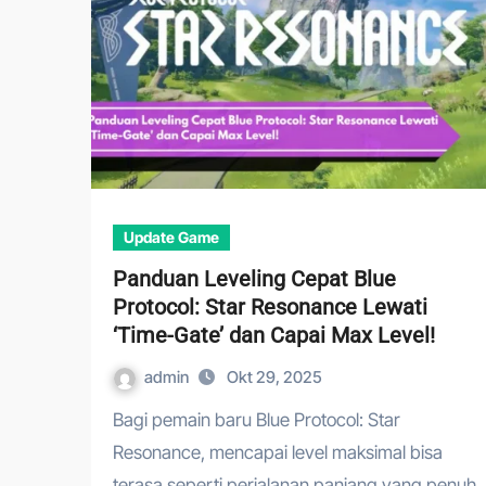
Update Game
Panduan Leveling Cepat Blue
Protocol: Star Resonance Lewati
‘Time-Gate’ dan Capai Max Level!
admin
Okt 29, 2025
Bagi pemain baru Blue Protocol: Star
Resonance, mencapai level maksimal bisa
terasa seperti perjalanan panjang yang penuh