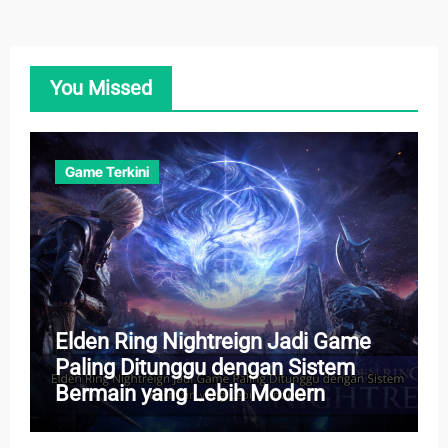
You Missed
Game Terkini
Elden Ring Nightreign Jadi Game
Paling Ditunggu dengan Sistem
Bermain yang Lebih Modern