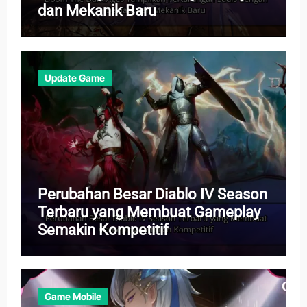
dan Mekanik Baru
Update Game
Perubahan Besar Diablo IV Season
Terbaru yang Membuat Gameplay
Semakin Kompetitif
Game Mobile