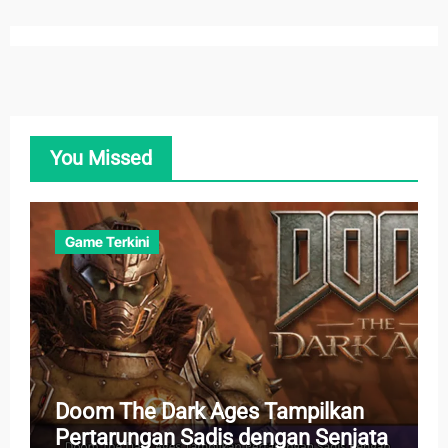
You Missed
Game Terkini
Doom The Dark Ages Tampilkan
Pertarungan Sadis dengan Senjata