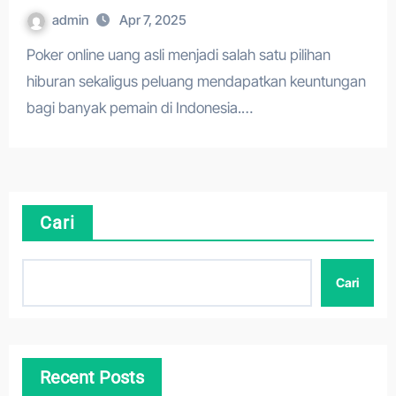
admin
Apr 7, 2025
Poker online uang asli menjadi salah satu pilihan
hiburan sekaligus peluang mendapatkan keuntungan
bagi banyak pemain di Indonesia.…
Cari
Cari
Recent Posts