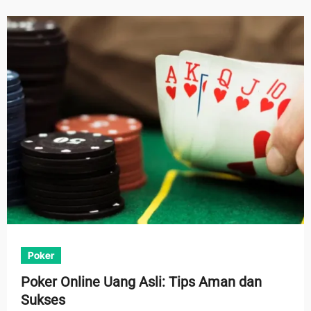
Poker
Poker Online Uang Asli: Tips Aman dan
Sukses