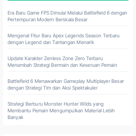
Era Baru Game FPS Dimulai Melalui Battlefield 6 dengan
Pertempuran Modern Berskala Besar
Mengenal Fitur Baru Apex Legends Season Terbaru
dengan Legend dan Tantangan Menarik
Update Karakter Zenless Zone Zero Terbaru
Menambah Strategi Bermain dan Keseruan Pemain
Battlefield 6 Menawarkan Gameplay Multiplayer Besar
dengan Strategi Tim dan Aksi Spektakuler
Strategi Berburu Monster Hunter Wilds yang
Membantu Pemain Mengumpulkan Material Lebih
Banyak