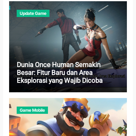
Update Game
Dunia Once Human Semakin
Besar: Fitur Baru dan Area
Eksplorasi yang Wajib Dicoba
Pemain
Game Mobile