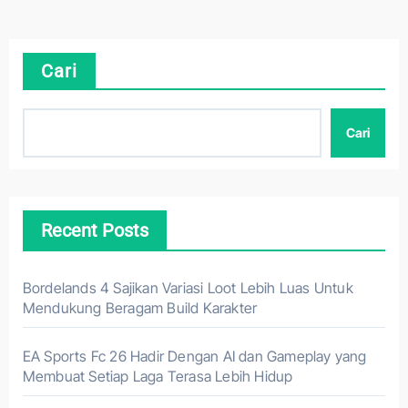
Cari
Cari
Recent Posts
Bordelands 4 Sajikan Variasi Loot Lebih Luas Untuk
Mendukung Beragam Build Karakter
EA Sports Fc 26 Hadir Dengan AI dan Gameplay yang
Membuat Setiap Laga Terasa Lebih Hidup