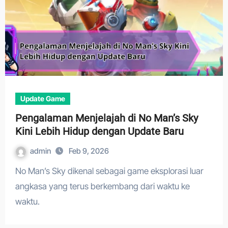
Update Game
Pengalaman Menjelajah di No Man’s Sky
Kini Lebih Hidup dengan Update Baru
admin
Feb 9, 2026
No Man’s Sky dikenal sebagai game eksplorasi luar
angkasa yang terus berkembang dari waktu ke
waktu.