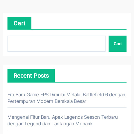
Cari
Cari
Recent Posts
Era Baru Game FPS Dimulai Melalui Battlefield 6 dengan
Pertempuran Modern Berskala Besar
Mengenal Fitur Baru Apex Legends Season Terbaru
dengan Legend dan Tantangan Menarik