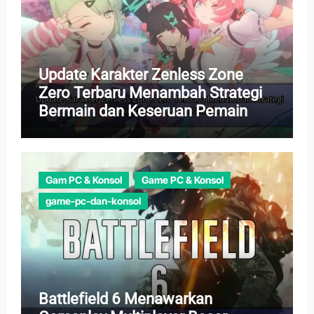
Update Karakter Zenless Zone
Zero Terbaru Menambah Strategi
Bermain dan Keseruan Pemain
Gam PC & Konsol
Game PC & Konsol
game-pc-dan-konsol
Battlefield 6 Menawarkan