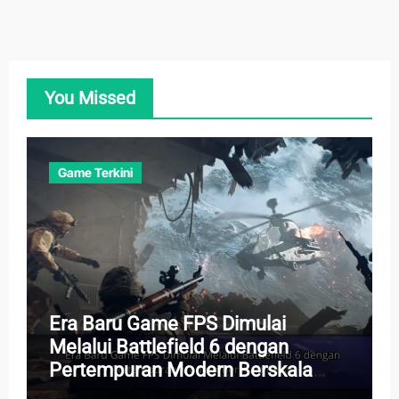
You Missed
Game Terkini
Era Baru Game FPS Dimulai
Melalui Battlefield 6 dengan
Pertempuran Modern Berskala
Besar