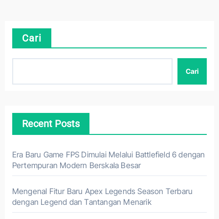
Cari
Cari
Recent Posts
Era Baru Game FPS Dimulai Melalui Battlefield 6 dengan
Pertempuran Modern Berskala Besar
Mengenal Fitur Baru Apex Legends Season Terbaru
dengan Legend dan Tantangan Menarik