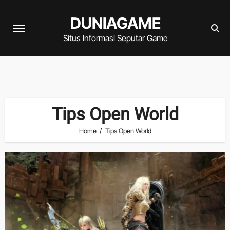
Skip
DUNIAGAME
to
content
Situs Informasi Seputar Game
Tips Open World
Home
Tips Open World