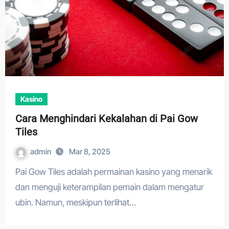
Kasino
Cara Menghindari Kekalahan di Pai Gow
Tiles
admin
Mar 8, 2025
Pai Gow Tiles adalah permainan kasino yang menarik
dan menguji keterampilan pemain dalam mengatur
ubin. Namun, meskipun terlihat…