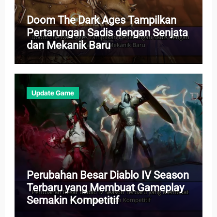
Doom The Dark Ages Tampilkan
Pertarungan Sadis dengan Senjata
dan Mekanik Baru
Update Game
Perubahan Besar Diablo IV Season
Terbaru yang Membuat Gameplay
Semakin Kompetitif