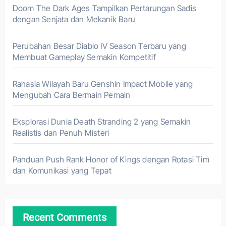
Doom The Dark Ages Tampilkan Pertarungan Sadis
dengan Senjata dan Mekanik Baru
Perubahan Besar Diablo IV Season Terbaru yang
Membuat Gameplay Semakin Kompetitif
Rahasia Wilayah Baru Genshin Impact Mobile yang
Mengubah Cara Bermain Pemain
Eksplorasi Dunia Death Stranding 2 yang Semakin
Realistis dan Penuh Misteri
Panduan Push Rank Honor of Kings dengan Rotasi Tim
dan Komunikasi yang Tepat
Recent Comments