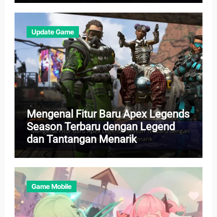
Update Game
Mengenal Fitur Baru Apex Legends
Season Terbaru dengan Legend
dan Tantangan Menarik
Game Mobile