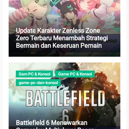
Update Karakter Zenless Zone
Zero Terbaru Menambah Strategi
Bermain dan Keseruan Pemain
Gam PC & Konsol
Game PC & Konsol
game-pc-dan-konsol
Battlefield 6 Menawarkan