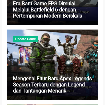
Era Baru Game FPS Dimulai
Melalui Battlefield 6 dengan
Pertempuran Modern Berskala
Besar
Update Game
Mengenal Fitur Baru Apex Legends
Season Terbaru dengan Legend
dan Tantangan Menarik