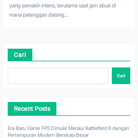
yang semakin intens, terutama saat jam sibuk di
mana pelanggan datang…
Cari
Cari
Recent Posts
Era Baru Game FPS Dimulai Melalui Battlefield 6 dengan
Pertempuran Modern Berskala Besar