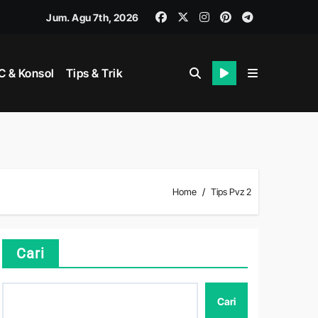
Jum. Agu 7th, 2026
 & Konsol
Tips & Trik
anyak
Home
Tips Pvz 2
Cari
Cari