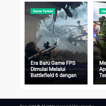
Game Terkini
Up
Era Baru Game FPS
Me
Dimulai Melalui
Ap
Battlefield 6 dengan
Te
Pertempuran Modern
Le
Berskala Besar
Ta