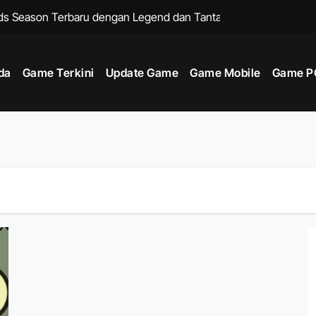
ds Season Terbaru dengan Legend dan Tantangan Menarik
ero Terbaru Menambah Strategi Bermain dan Keseruan Pemain
da
Game Terkini
Update Game
Game Mobile
Game PC
y Multiplayer Besar dengan Strategi Tim dan Aksi Spektakuler
r Wilds yang Membantu Pemain Mengumpulkan Material Lebih B
ertarungan Sadis dengan Senjata dan Mekanik Baru
on Terbaru yang Membuat Gameplay Semakin Kompetitif
mpact Mobile yang Mengubah Cara Bermain Pemain
 2 yang Semakin Realistis dan Penuh Misteri
gs dengan Rotasi Tim dan Komunikasi yang Tepat
ui Battlefield 6 dengan Pertempuran Modern Berskala Besar