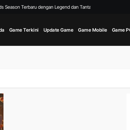
ds Season Terbaru dengan Legend dan Tantangan Menarik
ero Terbaru Menambah Strategi Bermain dan Keseruan Pemain
da
Game Terkini
Update Game
Game Mobile
Game PC
y Multiplayer Besar dengan Strategi Tim dan Aksi Spektakuler
r Wilds yang Membantu Pemain Mengumpulkan Material Lebih B
ertarungan Sadis dengan Senjata dan Mekanik Baru
on Terbaru yang Membuat Gameplay Semakin Kompetitif
mpact Mobile yang Mengubah Cara Bermain Pemain
 2 yang Semakin Realistis dan Penuh Misteri
gs dengan Rotasi Tim dan Komunikasi yang Tepat
ui Battlefield 6 dengan Pertempuran Modern Berskala Besar