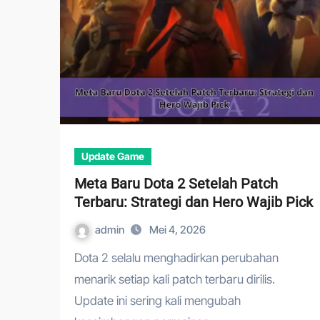
Update Game
Meta Baru Dota 2 Setelah Patch
Terbaru: Strategi dan Hero Wajib Pick
admin
Mei 4, 2026
Dota 2 selalu menghadirkan perubahan
menarik setiap kali patch terbaru dirilis.
Update ini sering kali mengubah