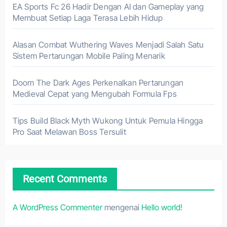
EA Sports Fc 26 Hadir Dengan AI dan Gameplay yang
Membuat Setiap Laga Terasa Lebih Hidup
Alasan Combat Wuthering Waves Menjadi Salah Satu
Sistem Pertarungan Mobile Paling Menarik
Doom The Dark Ages Perkenalkan Pertarungan
Medieval Cepat yang Mengubah Formula Fps
Tips Build Black Myth Wukong Untuk Pemula Hingga
Pro Saat Melawan Boss Tersulit
Recent Comments
A WordPress Commenter
mengenai
Hello world!