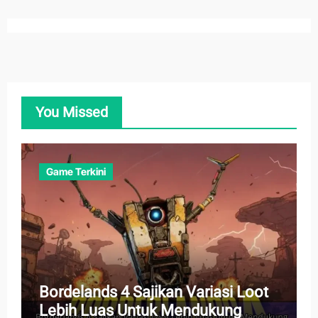
You Missed
Game Terkini
Bordelands 4 Sajikan Variasi Loot
Lebih Luas Untuk Mendukung