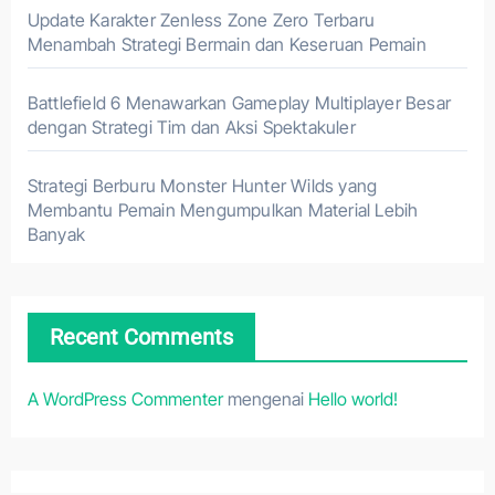
Update Karakter Zenless Zone Zero Terbaru
Menambah Strategi Bermain dan Keseruan Pemain
Battlefield 6 Menawarkan Gameplay Multiplayer Besar
dengan Strategi Tim dan Aksi Spektakuler
Strategi Berburu Monster Hunter Wilds yang
Membantu Pemain Mengumpulkan Material Lebih
Banyak
Recent Comments
A WordPress Commenter
mengenai
Hello world!