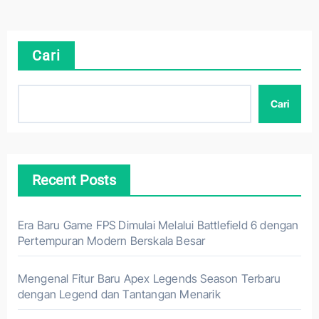
Cari
Cari
Recent Posts
Era Baru Game FPS Dimulai Melalui Battlefield 6 dengan
Pertempuran Modern Berskala Besar
Mengenal Fitur Baru Apex Legends Season Terbaru
dengan Legend dan Tantangan Menarik