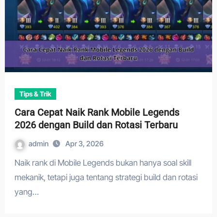
Tips & Trik
Cara Cepat Naik Rank Mobile Legends
2026 dengan Build dan Rotasi Terbaru
admin
Apr 3, 2026
Naik rank di Mobile Legends bukan hanya soal skill
mekanik, tetapi juga tentang strategi build dan rotasi
yang…