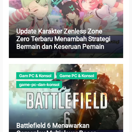
Update Karakter Zenless Zone
Zero Terbaru Menambah Strategi
Bermain dan Keseruan Pemain
Gam PC & Konsol
Game PC & Konsol
game-pc-dan-konsol
Battlefield 6 Menawarkan