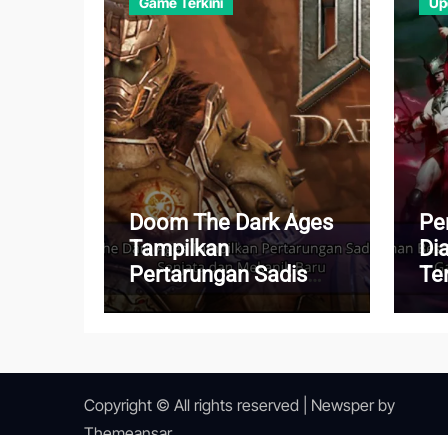
Game Terkini
Up
Doom The Dark Ages
Pe
Tampilkan
Di
Pertarungan Sadis
Te
dengan Senjata dan
Me
Mekanik Baru
Se
Copyright © All rights reserved
|
Newsper
by
Themeansar
.