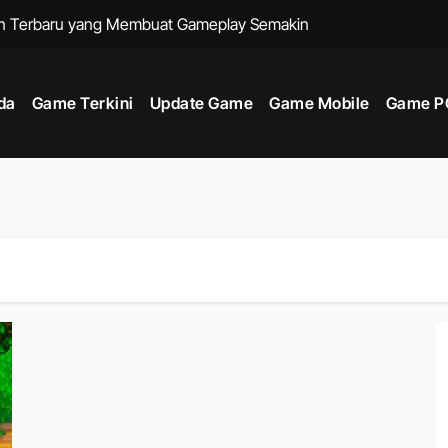
on Terbaru yang Membuat Gameplay Semakin Kompetitif
mpact Mobile yang Mengubah Cara Bermain Pemain
da
Game Terkini
Update Game
Game Mobile
Game PC
 2 yang Semakin Realistis dan Penuh Misteri
gs dengan Rotasi Tim dan Komunikasi yang Tepat
 Gameplay Taktis yang Siap Menantang Kompetitor
rkan Perubahan Besar Lewat Kehadiran Agent Terbaru
unia Mafia yang Lebih Autentik dan Sarat Intrik
 Efisien, Prioritas Stat yang Sering Salah Dipilih
engalaman Berburu yang Lebih Hidup Berkat Fitur Terbaru
ertarungan Sadis dengan Senjata dan Mekanik Baru