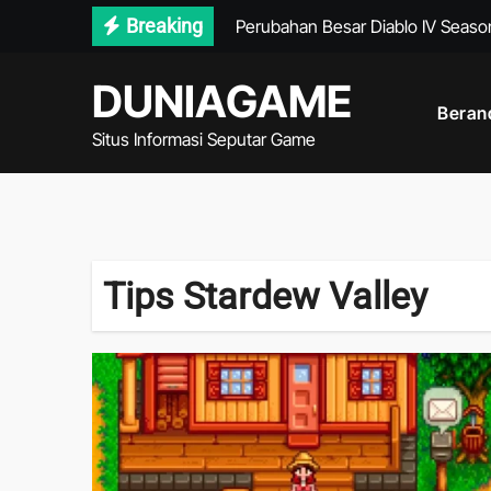
Skip
Breaking
Perubahan Besar Diablo IV Seas
to
Rahasia Wilayah Baru Genshin I
content
DUNIAGAME
Beran
Eksplorasi Dunia Death Stranding
Situs Informasi Seputar Game
Panduan Push Rank Honor of Kin
Delta Force Mobile Hadir dengan
Valorant Episode Baru Menghadi
Tips Stardew Valley
Mafia The Old Country Tawarkan D
Tips Build Zenless Zone Zero Paling
Monster Hunter Wilds Tawarkan P
Doom The Dark Ages Tampilkan P