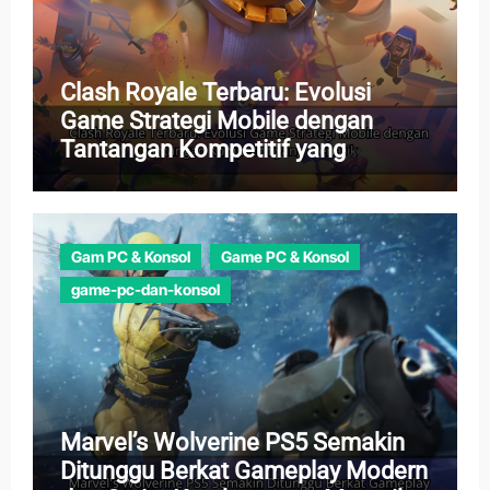
Clash Royale Terbaru: Evolusi
Game Strategi Mobile dengan
Tantangan Kompetitif yang
Menarik
Gam PC & Konsol
Game PC & Konsol
game-pc-dan-konsol
Marvel’s Wolverine PS5 Semakin
Ditunggu Berkat Gameplay Modern