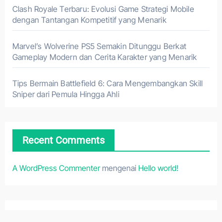
Clash Royale Terbaru: Evolusi Game Strategi Mobile
dengan Tantangan Kompetitif yang Menarik
Marvel’s Wolverine PS5 Semakin Ditunggu Berkat
Gameplay Modern dan Cerita Karakter yang Menarik
Tips Bermain Battlefield 6: Cara Mengembangkan Skill
Sniper dari Pemula Hingga Ahli
Recent Comments
A WordPress Commenter
mengenai
Hello world!