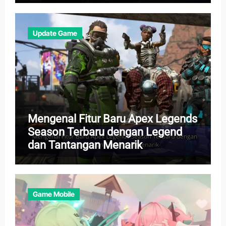
Update Game
Mengenal Fitur Baru Apex Legends
Season Terbaru dengan Legend
dan Tantangan Menarik
Game Mobile