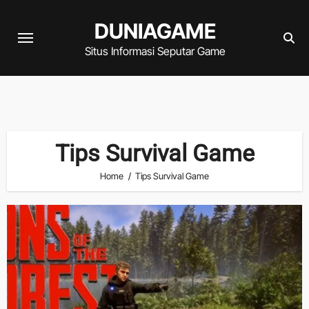
Skip
DUNIAGAME
to
content
Situs Informasi Seputar Game
Tips Survival Game
Home
Tips Survival Game