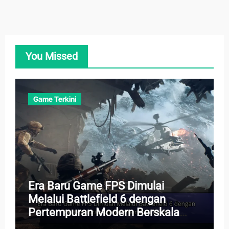
You Missed
Game Terkini
Era Baru Game FPS Dimulai
Melalui Battlefield 6 dengan
Pertempuran Modern Berskala
Besar