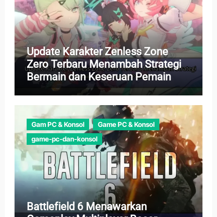
Update Karakter Zenless Zone
Zero Terbaru Menambah Strategi
Bermain dan Keseruan Pemain
Gam PC & Konsol
Game PC & Konsol
game-pc-dan-konsol
Battlefield 6 Menawarkan