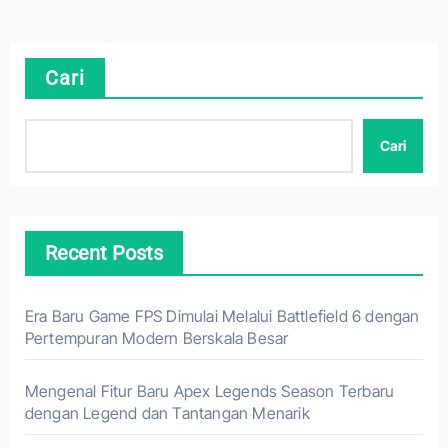
Cari
Cari
Recent Posts
Era Baru Game FPS Dimulai Melalui Battlefield 6 dengan
Pertempuran Modern Berskala Besar
Mengenal Fitur Baru Apex Legends Season Terbaru
dengan Legend dan Tantangan Menarik