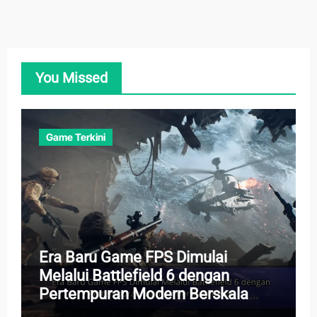
You Missed
Game Terkini
Era Baru Game FPS Dimulai
Melalui Battlefield 6 dengan
Pertempuran Modern Berskala
Besar