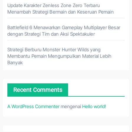
Update Karakter Zenless Zone Zero Terbaru
Menambah Strategi Bermain dan Keseruan Pemain
Battlefield 6 Menawarkan Gameplay Multiplayer Besar
dengan Strategi Tim dan Aksi Spektakuler
Strategi Berburu Monster Hunter Wilds yang
Membantu Pemain Mengumpulkan Material Lebih
Banyak
Recent Comments
A WordPress Commenter
mengenai
Hello world!