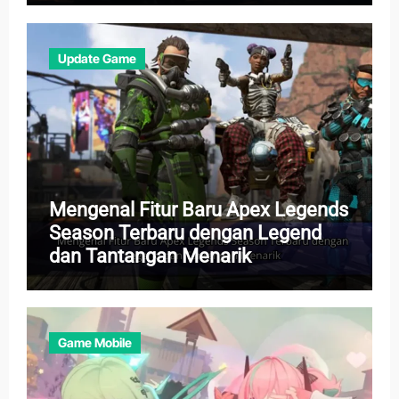
Update Game
Mengenal Fitur Baru Apex Legends
Season Terbaru dengan Legend
dan Tantangan Menarik
Game Mobile