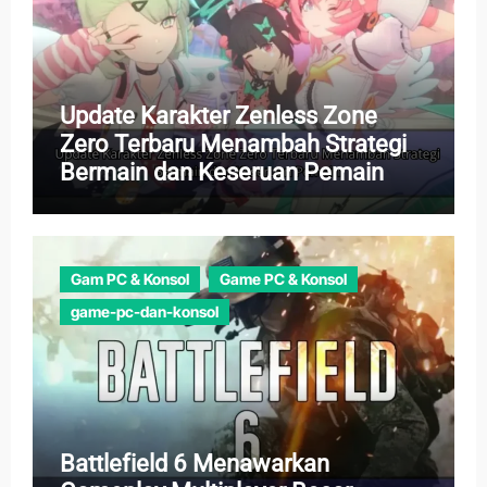
Update Karakter Zenless Zone
Zero Terbaru Menambah Strategi
Bermain dan Keseruan Pemain
Gam PC & Konsol
Game PC & Konsol
game-pc-dan-konsol
Battlefield 6 Menawarkan