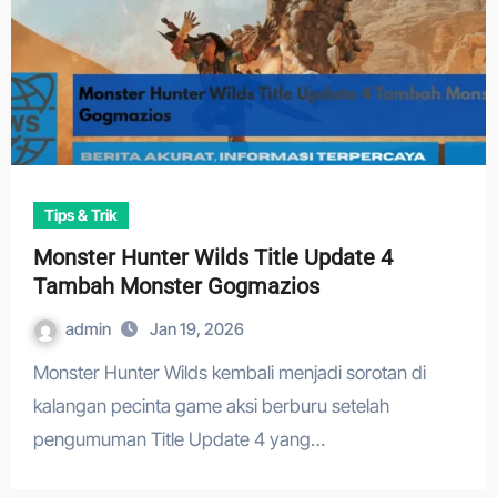
Tips & Trik
Monster Hunter Wilds Title Update 4
Tambah Monster Gogmazios
admin
Jan 19, 2026
Monster Hunter Wilds kembali menjadi sorotan di
kalangan pecinta game aksi berburu setelah
pengumuman Title Update 4 yang…