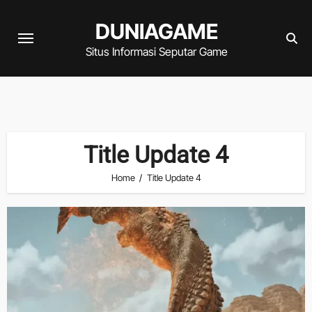
Skip
DUNIAGAME
to
content
Situs Informasi Seputar Game
Title Update 4
Home
Title Update 4