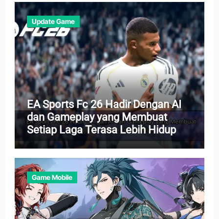
Update Game
EA Sports Fc 26 Hadir Dengan AI
dan Gameplay yang Membuat
Setiap Laga Terasa Lebih Hidup
Game Mobile