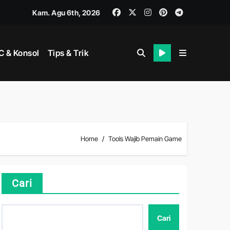
Kam. Agu 6th, 2026
 & Konsol
Tips & Trik
Home
Tools Wajib Pemain Game
Cari
Cari