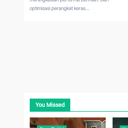
optimisasi perangkat keras…
You Missed