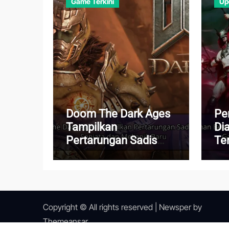
Game Terkini
Up
Doom The Dark Ages
Pe
Tampilkan
Di
Pertarungan Sadis
Te
dengan Senjata dan
Me
Mekanik Baru
Se
Copyright © All rights reserved
|
Newsper
by
Themeansar
.