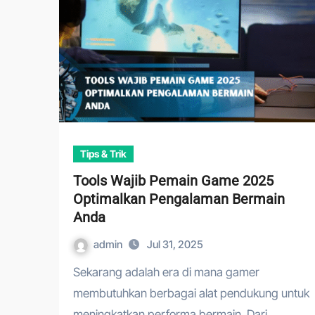
Tips & Trik
Tools Wajib Pemain Game 2025
Optimalkan Pengalaman Bermain
Anda
admin
Jul 31, 2025
Sekarang adalah era di mana gamer
membutuhkan berbagai alat pendukung untuk
meningkatkan performa bermain. Dari