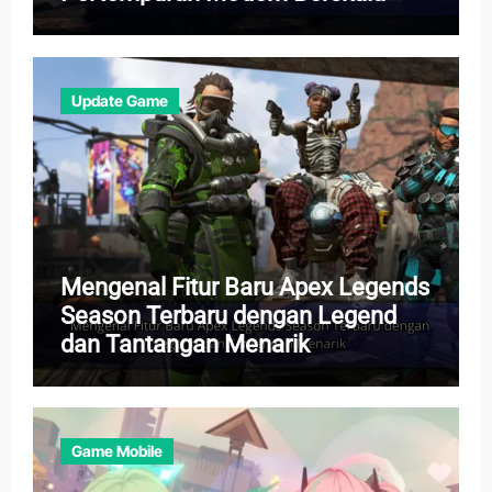
Besar
Update Game
Mengenal Fitur Baru Apex Legends
Season Terbaru dengan Legend
dan Tantangan Menarik
Game Mobile