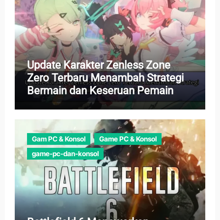
Update Karakter Zenless Zone
Zero Terbaru Menambah Strategi
Bermain dan Keseruan Pemain
Gam PC & Konsol
Game PC & Konsol
game-pc-dan-konsol