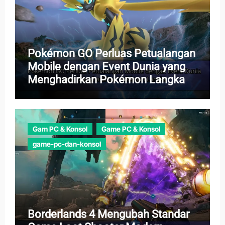
Pokémon GO Perluas Petualangan
Mobile dengan Event Dunia yang
Menghadirkan Pokémon Langka
Gam PC & Konsol
Game PC & Konsol
game-pc-dan-konsol
Borderlands 4 Mengubah Standar