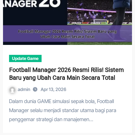
Update Game
Football Manager 2026 Resmi Rilis! Sistem
Baru yang Ubah Cara Main Secara Total
admin
Apr 13, 2026
Dalam dunia GAME simulasi sepak bola, Football
Manager selalu menjadi standar utama bagi para
penggemar strategi dan manajemen…