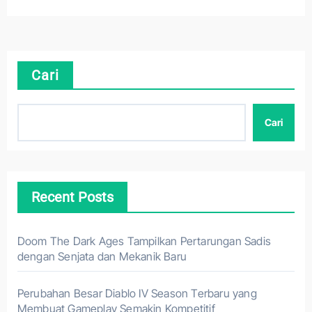
Cari
Cari
Recent Posts
Doom The Dark Ages Tampilkan Pertarungan Sadis
dengan Senjata dan Mekanik Baru
Perubahan Besar Diablo IV Season Terbaru yang
Membuat Gameplay Semakin Kompetitif