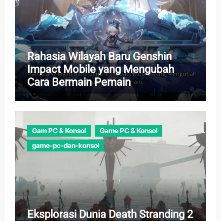
Rahasia Wilayah Baru Genshin
Impact Mobile yang Mengubah
Cara Bermain Pemain
Gam PC & Konsol
Game PC & Konsol
game-pc-dan-konsol
Eksplorasi Dunia Death Stranding 2