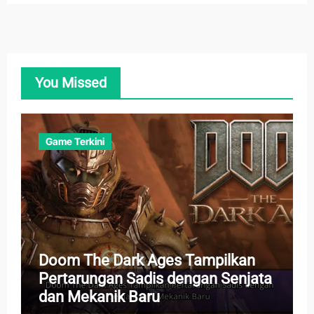
You Missed
Game Terkini
Doom The Dark Ages Tampilkan
Pertarungan Sadis dengan Senjata
dan Mekanik Baru