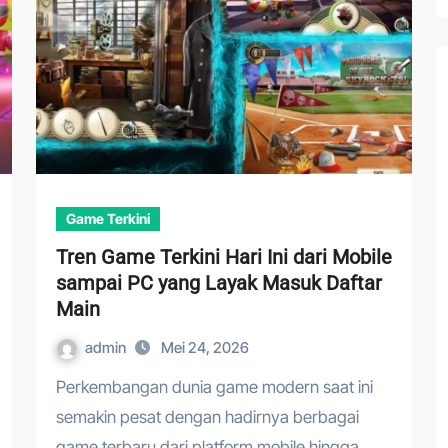
Game Terkini
Tren Game Terkini Hari Ini dari Mobile
sampai PC yang Layak Masuk Daftar
Main
admin
Mei 24, 2026
Perkembangan dunia game modern saat ini
semakin pesat dengan hadirnya berbagai
game terbaru dari platform mobile hingga