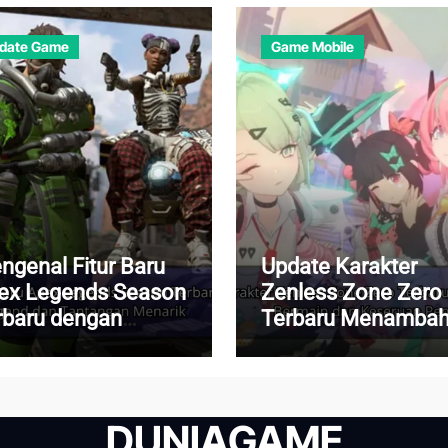
date Game
Game Mobile
ngenal Fitur Baru
Update Karakter
ex Legends Season
Zenless Zone Zero
rbaru dengan
Terbaru Menamba
gend dan
Strategi Bermain d
ntangan Menarik
Keseruan Pemain
DUNIAGAME