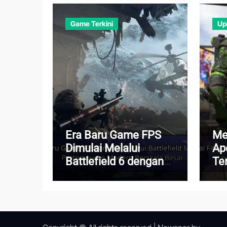
Game Terkini
Up
Era Baru Game FPS
Me
Dimulai Melalui
Ap
Battlefield 6 dengan
Te
Pertempuran Modern
Le
Berskala Besar
Ta