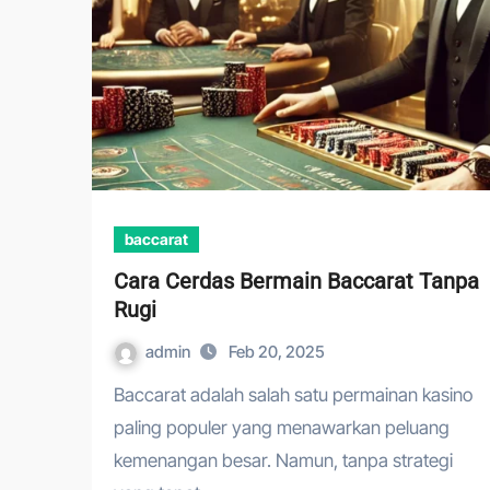
baccarat
Cara Cerdas Bermain Baccarat Tanpa
Rugi
admin
Feb 20, 2025
Baccarat adalah salah satu permainan kasino
paling populer yang menawarkan peluang
kemenangan besar. Namun, tanpa strategi