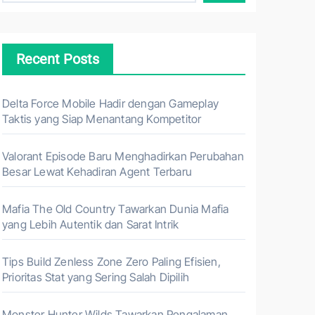
Recent Posts
Delta Force Mobile Hadir dengan Gameplay
Taktis yang Siap Menantang Kompetitor
Valorant Episode Baru Menghadirkan Perubahan
Besar Lewat Kehadiran Agent Terbaru
Mafia The Old Country Tawarkan Dunia Mafia
yang Lebih Autentik dan Sarat Intrik
Tips Build Zenless Zone Zero Paling Efisien,
Prioritas Stat yang Sering Salah Dipilih
Monster Hunter Wilds Tawarkan Pengalaman