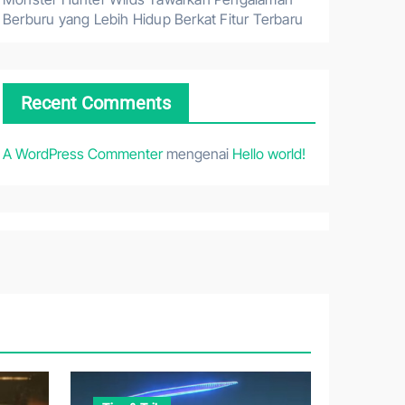
Berburu yang Lebih Hidup Berkat Fitur Terbaru
Recent Comments
A WordPress Commenter
mengenai
Hello world!