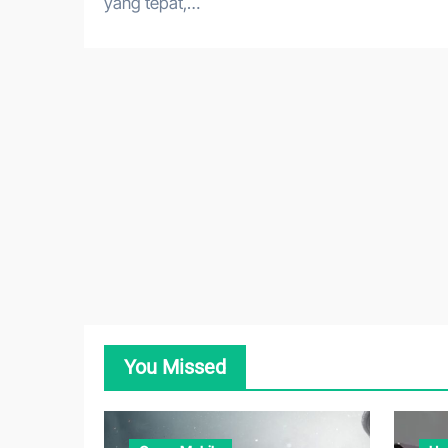
yang tepat,…
You Missed