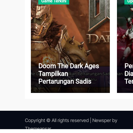
Game Terkini
Up
Doom The Dark Ages
Pe
Tampilkan
Di
Pertarungan Sadis
Te
dengan Senjata dan
Me
Mekanik Baru
Se
Copyright © All rights reserved
|
Newsper
by
Themeansar
.