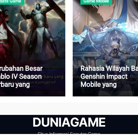
date Game
Game Mobile
rubahan Besar
Rahasia Wilayah B
ablo IV Season
Genshin Impact
rbaru yang
Mobile yang
mbuat Gameplay
Mengubah Cara
makin Kompetitif
Bermain Pemain
DUNIAGAME
Situs Informasi Seputar Game