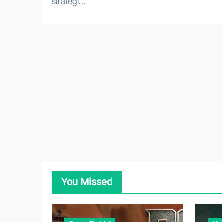
strategi…
You Missed