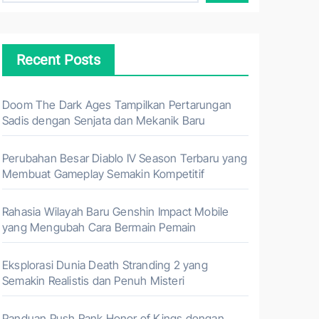
Recent Posts
Doom The Dark Ages Tampilkan Pertarungan
Sadis dengan Senjata dan Mekanik Baru
Perubahan Besar Diablo IV Season Terbaru yang
Membuat Gameplay Semakin Kompetitif
Rahasia Wilayah Baru Genshin Impact Mobile
yang Mengubah Cara Bermain Pemain
Eksplorasi Dunia Death Stranding 2 yang
Semakin Realistis dan Penuh Misteri
Panduan Push Rank Honor of Kings dengan