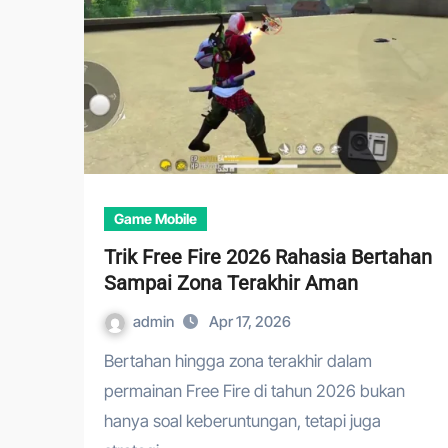
Game Mobile
Trik Free Fire 2026 Rahasia Bertahan
Sampai Zona Terakhir Aman
admin
Apr 17, 2026
Bertahan hingga zona terakhir dalam
permainan Free Fire di tahun 2026 bukan
hanya soal keberuntungan, tetapi juga