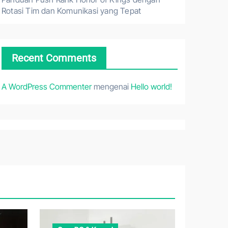
Rotasi Tim dan Komunikasi yang Tepat
Recent Comments
A WordPress Commenter
mengenai
Hello world!