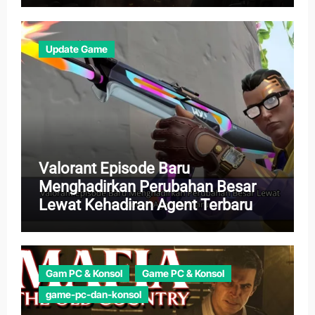
Update Game
Valorant Episode Baru
Menghadirkan Perubahan Besar
Lewat Kehadiran Agent Terbaru
Gam PC & Konsol
Game PC & Konsol
game-pc-dan-konsol