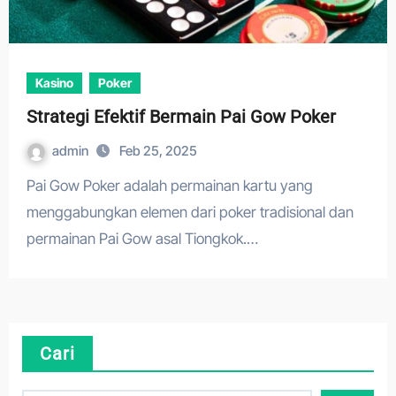
Kasino
Poker
Strategi Efektif Bermain Pai Gow Poker
admin
Feb 25, 2025
Pai Gow Poker adalah permainan kartu yang
menggabungkan elemen dari poker tradisional dan
permainan Pai Gow asal Tiongkok.…
Cari