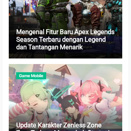
Mengenal Fitur Baru Apex Legends
Season Terbaru dengan Legend
dan Tantangan Menarik
Game Mobile
Update Karakter Zenless Zone