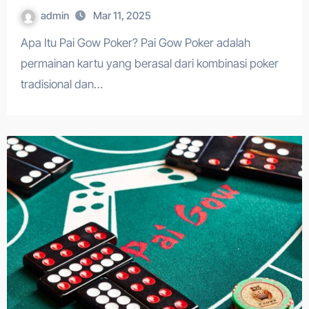
admin
Mar 11, 2025
Apa Itu Pai Gow Poker? Pai Gow Poker adalah
permainan kartu yang berasal dari kombinasi poker
tradisional dan…