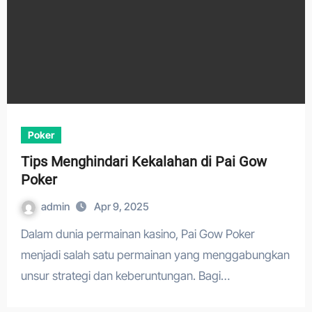
Poker
Tips Menghindari Kekalahan di Pai Gow
Poker
admin
Apr 9, 2025
Dalam dunia permainan kasino, Pai Gow Poker
menjadi salah satu permainan yang menggabungkan
unsur strategi dan keberuntungan. Bagi…