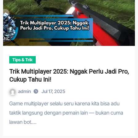
Tips & Trik
Trik Multiplayer 2025: Nggak Perlu Jadi Pro,
Cukup Tahu Ini!
admin
Jul 17, 2025
Game multiplayer selalu seru karena kita bisa adu
taktik langsung dengan pemain lain — bukan cuma
lawan bot.…