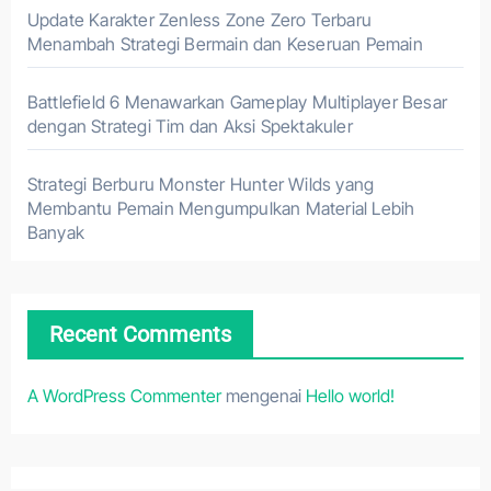
Update Karakter Zenless Zone Zero Terbaru
Menambah Strategi Bermain dan Keseruan Pemain
Battlefield 6 Menawarkan Gameplay Multiplayer Besar
dengan Strategi Tim dan Aksi Spektakuler
Strategi Berburu Monster Hunter Wilds yang
Membantu Pemain Mengumpulkan Material Lebih
Banyak
Recent Comments
A WordPress Commenter
mengenai
Hello world!