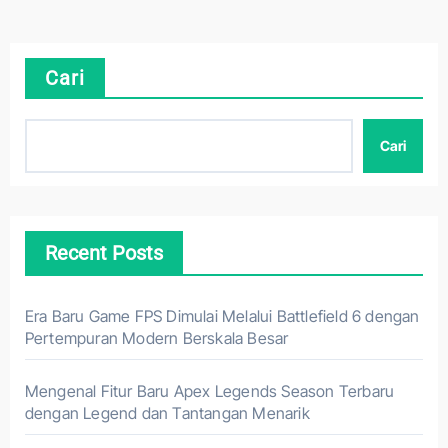
Cari
Cari
Recent Posts
Era Baru Game FPS Dimulai Melalui Battlefield 6 dengan
Pertempuran Modern Berskala Besar
Mengenal Fitur Baru Apex Legends Season Terbaru
dengan Legend dan Tantangan Menarik