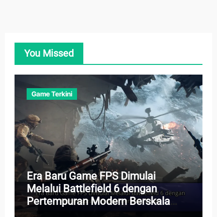
You Missed
Game Terkini
Era Baru Game FPS Dimulai
Melalui Battlefield 6 dengan
Pertempuran Modern Berskala
Besar