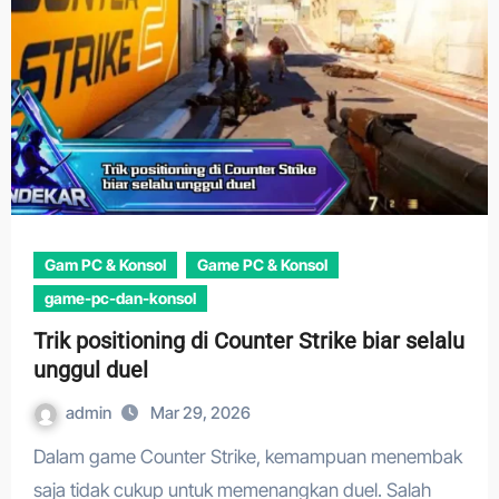
Gam PC & Konsol
Game PC & Konsol
game-pc-dan-konsol
Trik positioning di Counter Strike biar selalu
unggul duel
admin
Mar 29, 2026
Dalam game Counter Strike, kemampuan menembak
saja tidak cukup untuk memenangkan duel. Salah