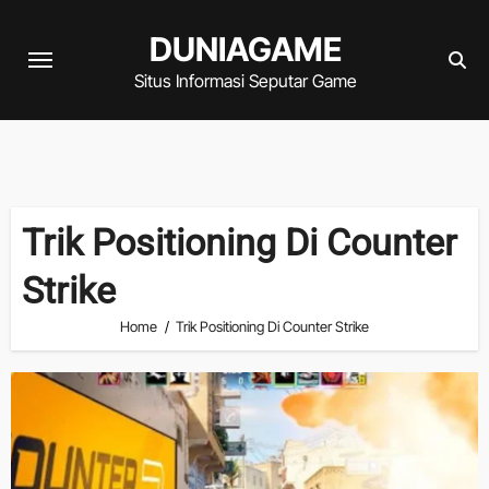
Skip
DUNIAGAME
to
content
Situs Informasi Seputar Game
Trik Positioning Di Counter
Strike
Home
Trik Positioning Di Counter Strike