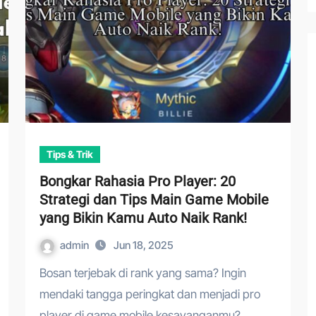
Tips & Trik
Bongkar Rahasia Pro Player: 20
Strategi dan Tips Main Game Mobile
yang Bikin Kamu Auto Naik Rank!
admin
Jun 18, 2025
Bosan terjebak di rank yang sama? Ingin
mendaki tangga peringkat dan menjadi pro
player di game mobile kesayanganmu?…