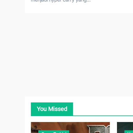
You Missed