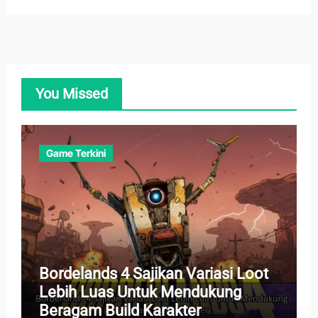
You Missed
Game Terkini
Bordelands 4 Sajikan Variasi Loot
Lebih Luas Untuk Mendukung
Beragam Build Karakter