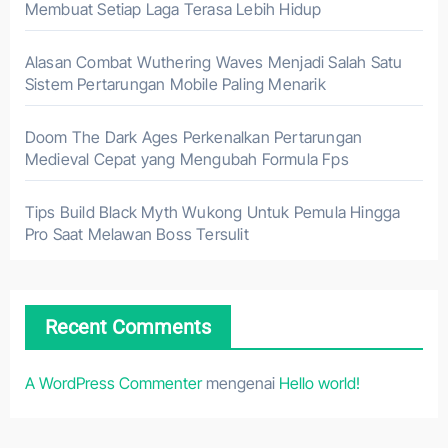
Membuat Setiap Laga Terasa Lebih Hidup
Alasan Combat Wuthering Waves Menjadi Salah Satu
Sistem Pertarungan Mobile Paling Menarik
Doom The Dark Ages Perkenalkan Pertarungan
Medieval Cepat yang Mengubah Formula Fps
Tips Build Black Myth Wukong Untuk Pemula Hingga
Pro Saat Melawan Boss Tersulit
Recent Comments
A WordPress Commenter
mengenai
Hello world!