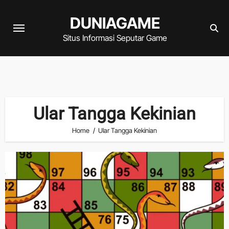
Skip
DUNIAGAME
to
content
Situs Informasi Seputar Game
Ular Tangga Kekinian
Home
Ular Tangga Kekinian