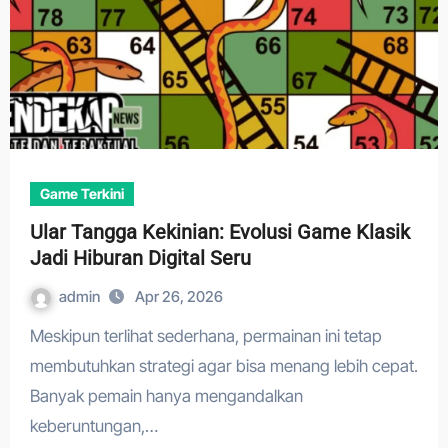
Game Terkini
Ular Tangga Kekinian: Evolusi Game Klasik
Jadi Hiburan Digital Seru
admin
Apr 26, 2026
Meskipun terlihat sederhana, permainan ini tetap
membutuhkan strategi agar bisa menang lebih cepat.
Banyak pemain hanya mengandalkan
keberuntungan,…