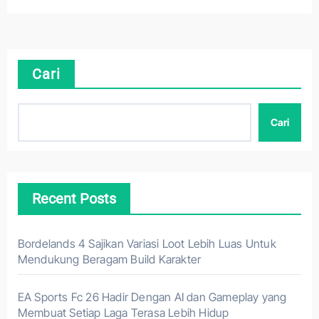
Cari
Cari
Recent Posts
Bordelands 4 Sajikan Variasi Loot Lebih Luas Untuk
Mendukung Beragam Build Karakter
EA Sports Fc 26 Hadir Dengan AI dan Gameplay yang
Membuat Setiap Laga Terasa Lebih Hidup