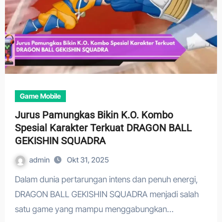
Game Mobile
Jurus Pamungkas Bikin K.O. Kombo
Spesial Karakter Terkuat DRAGON BALL
GEKISHIN SQUADRA
admin
Okt 31, 2025
Dalam dunia pertarungan intens dan penuh energi,
DRAGON BALL GEKISHIN SQUADRA menjadi salah
satu game yang mampu menggabungkan…