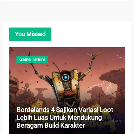
You Missed
Game Terkini
Bordelands 4 Sajikan Variasi Loot
Lebih Luas Untuk Mendukung
Beragam Build Karakter