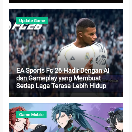
Update Game
EA Sports Fc 26 Hadir Dengan AI
dan Gameplay yang Membuat
Setiap Laga Terasa Lebih Hidup
Game Mobile