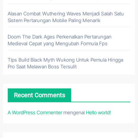
Alasan Combat Wuthering Waves Menjadi Salah Satu
Sistem Pertarungan Mobile Paling Menarik
Doom The Dark Ages Perkenalkan Pertarungan
Medieval Cepat yang Mengubah Formula Fps
Tips Build Black Myth Wukong Untuk Pemula Hingga
Pro Saat Melawan Boss Tersulit
Recent Comments
A WordPress Commenter
mengenai
Hello world!