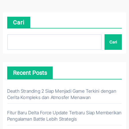
Cari
Cari
Recent Posts
Death Stranding 2 Siap Menjadi Game Terkini dengan
Cerita Kompleks dan Atmosfer Menawan
Fitur Baru Delta Force Update Terbaru Siap Memberikan
Pengalaman Battle Lebih Strategis