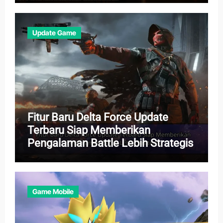
Update Game
Fitur Baru Delta Force Update
Terbaru Siap Memberikan
Pengalaman Battle Lebih Strategis
Game Mobile