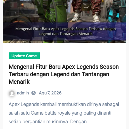
Update Game
Mengenal Fitur Baru Apex Legends Season
Terbaru dengan Legend dan Tantangan
Menarik
admin
Agu 7, 2026
Apex Legends kembali membuktikan dirinya sebagai
salah satu Game battle royale yang paling dinanti
setiap pergantian musimnya. Dengan…