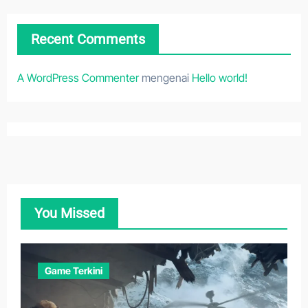
Recent Comments
A WordPress Commenter
mengenai
Hello world!
You Missed
Game Terkini