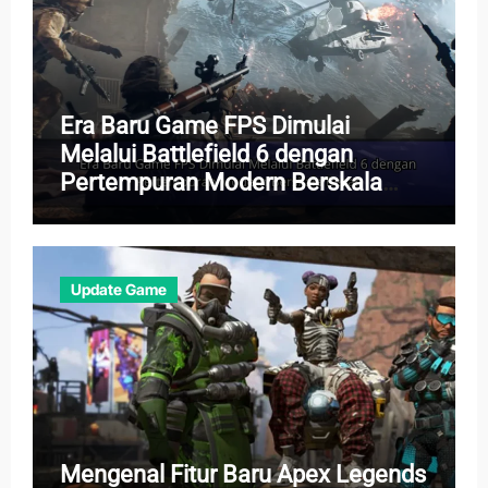
Era Baru Game FPS Dimulai
Melalui Battlefield 6 dengan
Pertempuran Modern Berskala
Besar
Update Game
Mengenal Fitur Baru Apex Legends