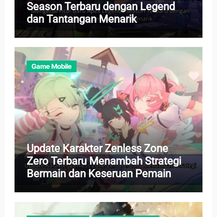
Season Terbaru dengan Legend
dan Tantangan Menarik
Game Mobile
Update Karakter Zenless Zone
Zero Terbaru Menambah Strategi
Bermain dan Keseruan Pemain