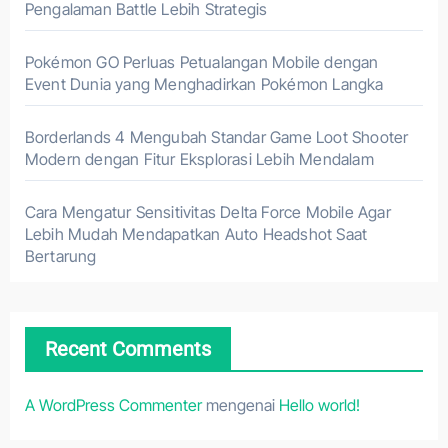
Pengalaman Battle Lebih Strategis
Pokémon GO Perluas Petualangan Mobile dengan
Event Dunia yang Menghadirkan Pokémon Langka
Borderlands 4 Mengubah Standar Game Loot Shooter
Modern dengan Fitur Eksplorasi Lebih Mendalam
Cara Mengatur Sensitivitas Delta Force Mobile Agar
Lebih Mudah Mendapatkan Auto Headshot Saat
Bertarung
Recent Comments
A WordPress Commenter
mengenai
Hello world!