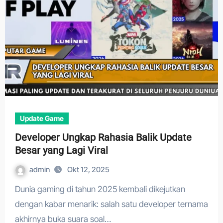
Update Game
Developer Ungkap Rahasia Balik Update
Besar yang Lagi Viral
admin
Okt 12, 2025
Dunia gaming di tahun 2025 kembali dikejutkan
dengan kabar menarik: salah satu developer ternama
akhirnya buka suara soal…